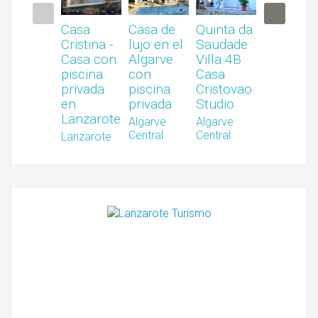
Casa
Casa de
Quinta da
Quinta d
Cristina -
lujo en el
Saudade
Saudade
Casa con
Algarve
Villa 4B
Villa 11A
piscina
con
Casa
Algarve
privada
piscina
Cristovao
Central
en
privada
Studio
Lanzarote
Algarve
Algarve
Central
Central
Lanzarote