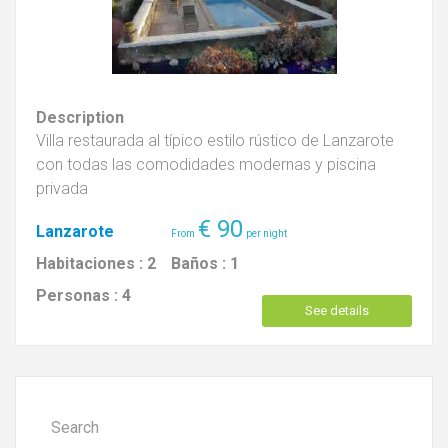
Description
Villa restaurada al típico estilo rústico de Lanzarote
con todas las comodidades modernas y piscina
privada
€
90
Lanzarote
Habitaciones :
2
Baños :
1
Personas :
4
See details